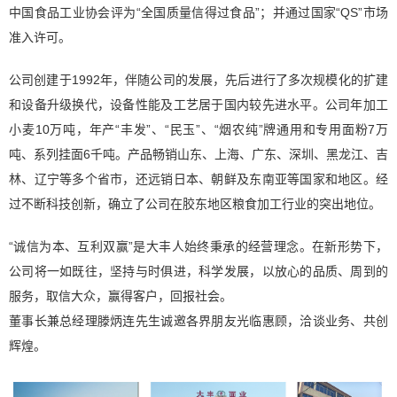
中国食品工业协会评为“全国质量信得过食品”；并通过国家“QS”市场
准入许可。
公司创建于1992年，伴随公司的发展，先后进行了多次规模化的扩建
和设备升级换代，设备性能及工艺居于国内较先进水平。公司年加工
小麦10万吨，年产“丰发”、“民玉”、“烟农纯”牌通用和专用面粉7万
吨、系列挂面6千吨。产品畅销山东、上海、广东、深圳、黑龙江、吉
林、辽宁等多个省市，还远销日本、朝鲜及东南亚等国家和地区。经
过不断科技创新，确立了公司在胶东地区粮食加工行业的突出地位。
“诚信为本、互利双赢”是大丰人始终秉承的经营理念。在新形势下，
公司将一如既往，坚持与时俱进，科学发展，以放心的品质、周到的
服务，取信大众，赢得客户，回报社会。
董事长兼总经理滕炳连先生诚邀各界朋友光临惠顾，洽谈业务、共创
辉煌。